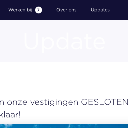
Werken bij
Over ons
Updates
7
Update
g
Financieel dashboard
Fiscale aangiftes
Samenstelling en indienen
jaarrekening
Wettelijke controle jaarrekening
n onze vestigingen GESLOTEN
klaar!