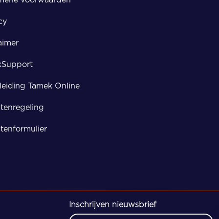
Meppel
cy
Zwolle
aimer
kSupport
eiding Tamek Online
tenregeling
tenformulier
Inschrijven nieuwsbrief