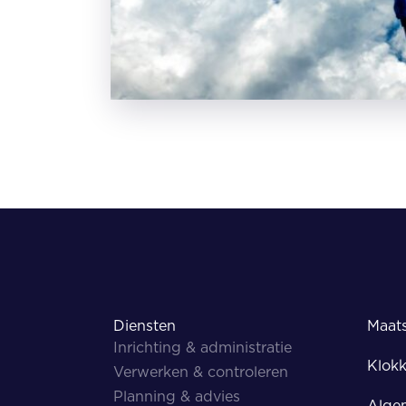
Diensten
Maats
Inrichting & administratie
Klokk
Verwerken & controleren
Planning & advies
Alge