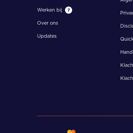
Werken bij
7
Priva
Over ons
Discl
Updates
Quic
Handl
Klach
Klach