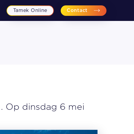
Tamek Online
Contact
Financiële planning
Fiscaal-juridisch advies
Personeel en Recht
Bedrijfsovername begeleiding
. Op dinsdag 6 mei