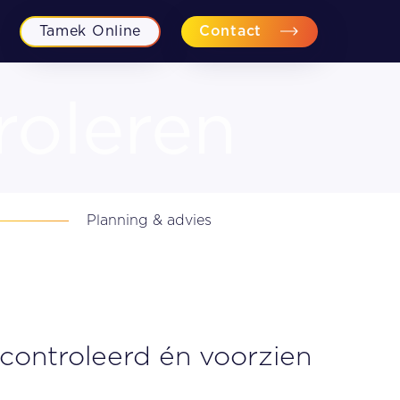
Tamek Online
Contact
roleren
Financiële planning
Planning & advies
Fiscaal-juridisch advies
Personeel en Recht
Bedrijfsovername begeleiding
econtroleerd én voorzien