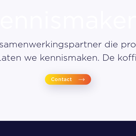
ennismake
 samenwerkingspartner die proa
ten we kennismaken. De koffie
Contact