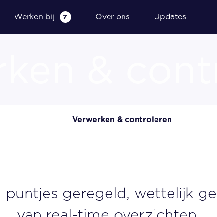
Werken bij
Over ons
Updates
7
ken & cont
g
Financieel dashboard
Verwerken & controleren
Fiscale aangiftes
Samenstelling en indienen
jaarrekening
Wettelijke controle jaarrekening
e puntjes geregeld, wettelijk g
van real-time overzichten.