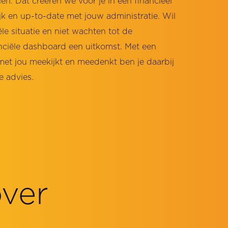
ciën. Dat creëren we voor je in een financieel
jk en up-to-date met jouw administratie. Wil
iële situatie en niet wachten tot de
anciële dashboard een uitkomst. Met een
met jou meekijkt en meedenkt ben je daarbij
e advies.
over