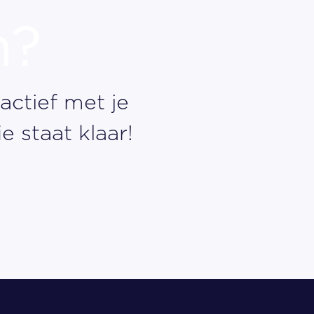
n?
ctief met je
 staat klaar!