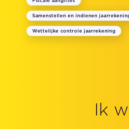
Fiscale aangiftes
Samenstellen en indienen jaarrekenin
Wettelijke controle jaarrekening
Ik 