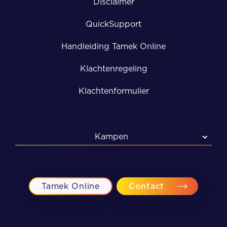
Disclaimer
QuickSupport
Handleiding Tamek Online
Klachtenregeling
Klachtenformulier
Kampen
Kampen
Meppel
Tamek Online
Contact
Zwolle