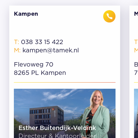
Kampen
M
T:
038 33 15 422
T
M:
kampen@tamek.nl
Flevoweg 70
B
8265 PL Kampen
7
Esther Buitendijk-Veldink
Directeur & Kantoorleider