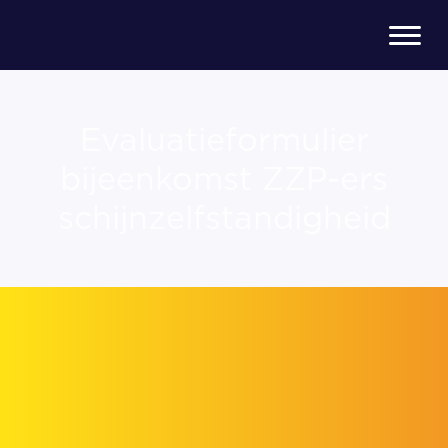
Evaluatieformulier
bijeenkomst ZZP-ers
schijnzelfstandigheid