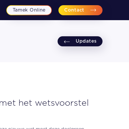
Tamek Online
Contact
Updates
Financiële planning
Fiscaal-juridisch advies
Personeel en Recht
Bedrijfsovername begeleiding
met het wetsvoorstel