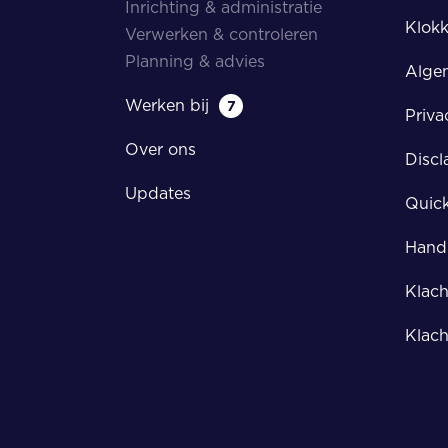
Inrichting & administratie
Klokk
Verwerken & controleren
Planning & advies
Alge
Werken bij
7
Priva
Over ons
Discl
Updates
Quic
Handl
Klach
Klach