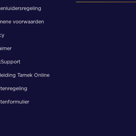
enluidersregeling
Kampen
mene voorwaarden
Meppel
cy
Zwolle
aimer
kSupport
eiding Tamek Online
tenregeling
tenformulier