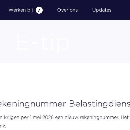
Werken bij
Over ons
Updates
7
E-tip
g
Financieel dashboard
Fiscale aangiftes
Samenstelling en indienen
jaarrekening
Wettelijke controle jaarrekening
rekeningnummer Belastingdiens
en krijgen per 1 mei 2026 een nieuw rekeningnummer. He
nk.