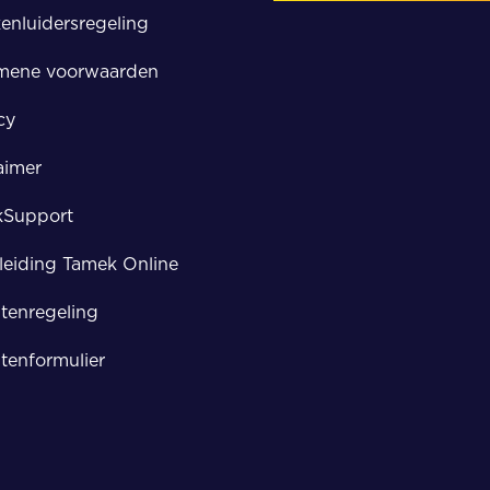
enluidersregeling
Kampen
mene voorwaarden
Meppel
cy
Zwolle
aimer
kSupport
eiding Tamek Online
tenregeling
tenformulier