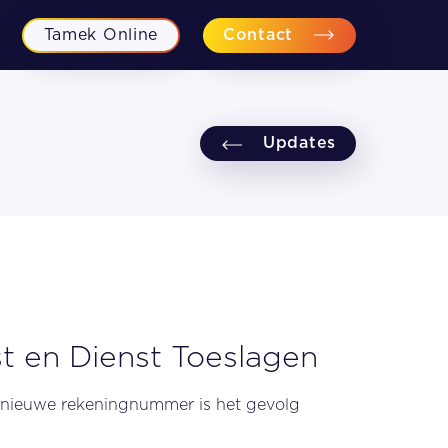
Tamek Online
Contact
Updates
Financiële planning
Fiscaal-juridisch advies
Personeel en Recht
Bedrijfsovername begeleiding
t en Dienst Toeslagen
t nieuwe rekeningnummer is het gevolg