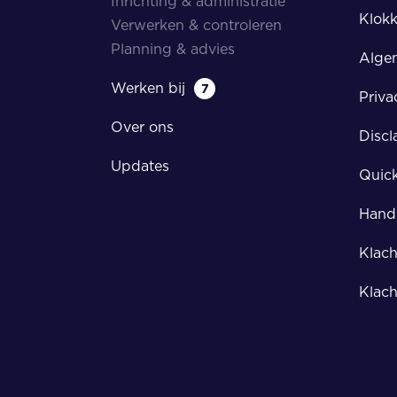
Inrichting & administratie
Klokk
Verwerken & controleren
Planning & advies
Alge
Werken bij
7
Priva
Over ons
Discl
Updates
Quic
Handl
Klach
Klach