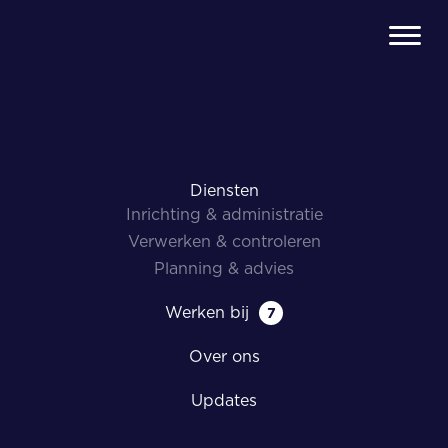
Categorie:
E-tip
Berichtennavigatie
Oudere berichten
Diensten
Inrichting & administratie
Verwerken & controleren
Planning & advies
Werken bij
7
Over ons
Updates