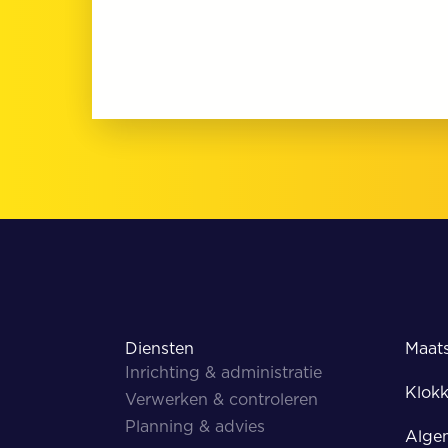
Diensten
Maats
Inrichting & administratie
Klokk
Verwerken & controleren
Planning & advies
Alge