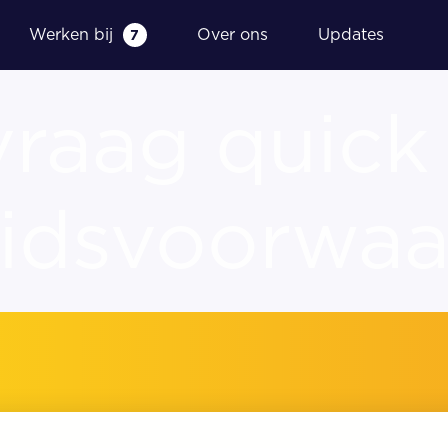
Werken bij
Over ons
Updates
7
raag quick
idsvoorwa
g
Financieel dashboard
Fiscale aangiftes
Samenstelling en indienen
jaarrekening
Wettelijke controle jaarrekening