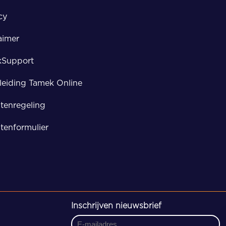
cy
Zwolle
aimer
kSupport
eiding Tamek Online
tenregeling
tenformulier
Inschrijven nieuwsbrief