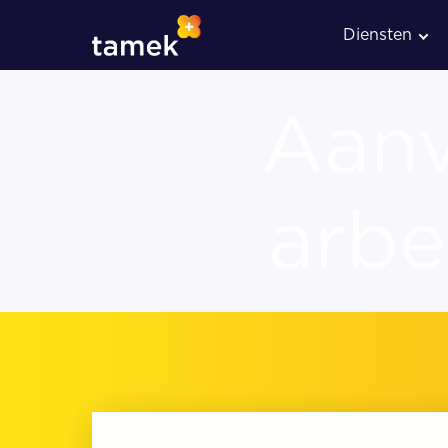
Diensten
Aanv
arbe
Administratieve verwerkin
Loonadministratie