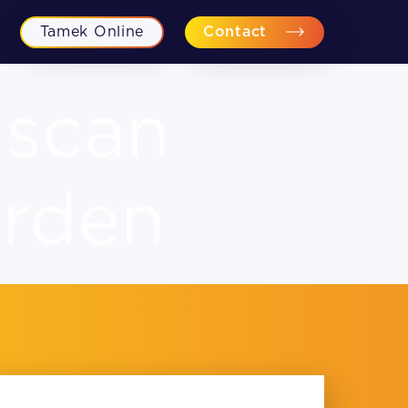
Tamek Online
Contact
 scan
arden
Financiële planning
Fiscaal-juridisch advies
Personeel en Recht
Bedrijfsovername begeleiding