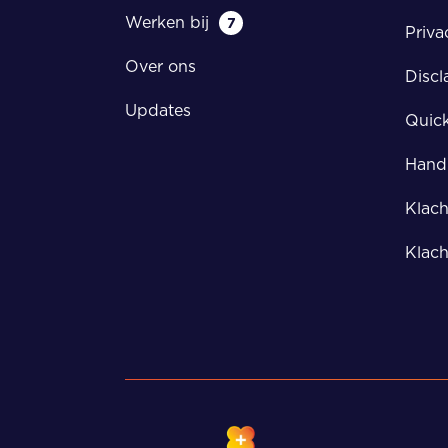
Werken bij
7
Priva
Over ons
Discl
Updates
Quic
Handl
Klach
Klach